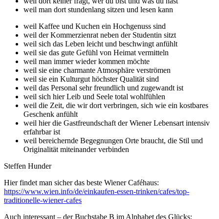
weil dort keiner fragt, wer du bist und was du hast
weil man dort stundenlang sitzen und lesen kann
weil Kaffee und Kuchen ein Hochgenuss sind
weil der Kommerzienrat neben der Studentin sitzt
weil sich das Leben leicht und beschwingt anfühlt
weil sie das gute Gefühl von Heimat vermitteln
weil man immer wieder kommen möchte
weil sie eine charmante Atmosphäre verströmen
weil sie ein Kulturgut höchster Qualität sind
weil das Personal sehr freundlich und zugewandt ist
weil sich hier Leib und Seele total wohlfühlen
weil die Zeit, die wir dort verbringen, sich wie ein kostbares
Geschenk anfühlt
weil hier die Gastfreundschaft der Wiener Lebensart intensiv
erfahrbar ist
weil bereichernde Begegnungen Orte braucht, die Stil und
Originalität miteinander verbinden
Steffen Hunder
Hier findet man sicher das beste Wiener Caféhaus:
https://www.wien.info/de/einkaufen-essen-trinken/cafes/top-
traditionelle-wiener-cafes
Auch interessant – der Buchstabe B im Alphabet des Glücks: