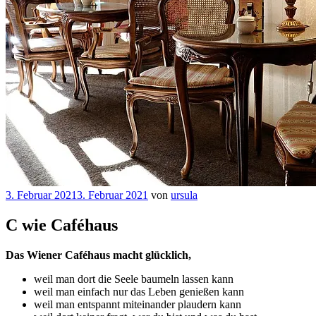
Veröffentlicht
3. Februar 2021
3. Februar 2021
von
ursula
am
C wie Caféhaus
Das Wiener Caféhaus macht glücklich,
weil man dort die Seele baumeln lassen kann
weil man einfach nur das Leben genießen kann
weil man entspannt miteinander plaudern kann