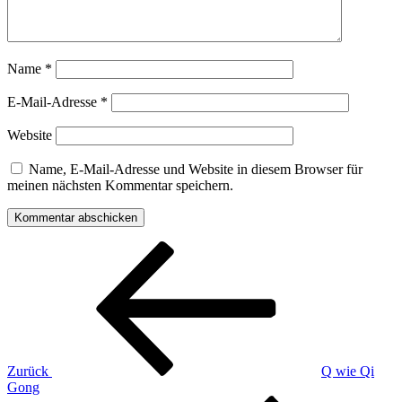
Name
*
E-Mail-Adresse
*
Website
Name, E-Mail-Adresse und Website in diesem Browser für
meinen nächsten Kommentar speichern.
Beitragsnavigation
Vorheriger
Beitrag
Zurück
Q wie Qi
Gong